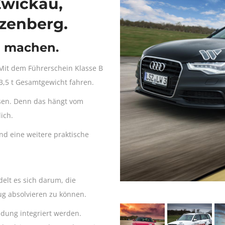
Zwickau,
zenberg.
n machen.
 Mit dem Führerschein Klasse B
 3,5 t Gesamtgewicht fahren.
sen. Denn das hängt vom
ich.
nd eine weitere praktische
elt es sich darum, die
g absolvieren zu können.
ldung integriert werden.