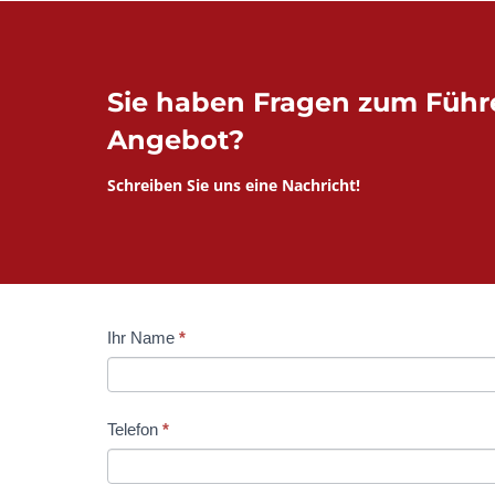
Sie haben Fragen zum Führ
Angebot?
Schreiben Sie uns eine Nachricht!
Kontaktformular
Ihr Name
*
Falls
FS
Du
Klasse
menschlich
Telefon
*
bist,
lasse
dieses