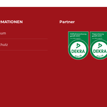
RMATIONEN
Partner
sum
chutz