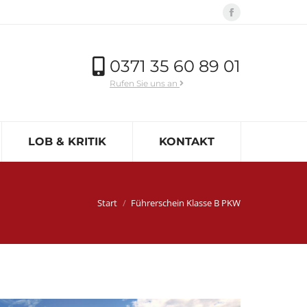
Facebook
page
opens
0371 35 60 89 01‬
in
Rufen Sie uns an
new
window
LOB & KRITIK
KONTAKT
Sie befinden sich hier:
Start
Führerschein Klasse B PKW