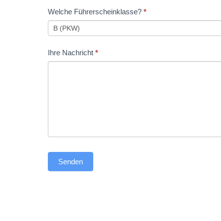
Welche Führerscheinklasse?
*
Feld
leer.
Ihre Nachricht
*
Senden
Alternative: